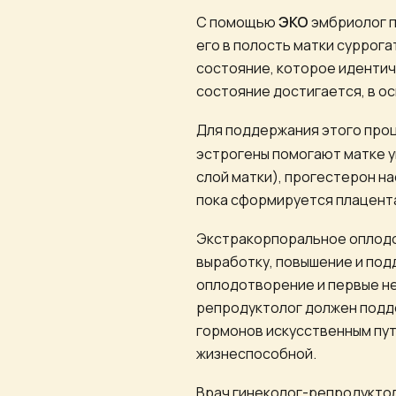
С помощью
ЭКО
эмбриолог п
его в полость матки суррог
состояние, которое иденти
состояние достигается, в о
Для поддержания этого про
эстрогены помогают матке у
слой матки), прогестерон н
пока сформируется плацента
Экстракорпоральное оплодот
выработку, повышение и под
оплодотворение и первые не
репродуктолог должен подде
гормонов искусственным пут
жизнеспособной.
Врач гинеколог-репродуктол