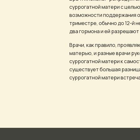
суррогатной матери с целью
возможности поддержания о
триместре, обычно до 12-й 
два гормона и ей разрешают
Врачи, как правило, проявл
матерью, и разные врачи р
суррогатной матери к самос
существует большая разница 
суррогатной матери встреча