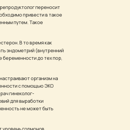
г-репродуктолог переносит
еобходимо привести в такое
нным путем. Такое
стерон. В то время как
ать эндометрий (внутренний
е беременности до тех пор,
 настраивают организм на
менности с помощью ЭКО
рач гинеколог-
овий для выработки
менность не может быть
т уровень гормонов