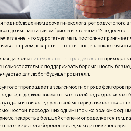
я под наблюдением врача гинеколога-репродуктолога в
месяц до имплантации эмбриона и в течение 12 недель по
ечатление, что суррогатная мать постоянно принимает л
анчивает прием лекарств, естественно, возникает чувств
, когда врачи
приходят к 
гинекологи-репродуктологи
ен самостоятельно поддерживать беременность, без ме
 чувство для любог будущег родителя.
дуктолог прекращает в зависимости от ряда факторов п
 родитель должен понимать, что такой подход не может 
а у одной и той же суррогатной матери даже не бывает п
еменностей, проведенных одним и тем же врачом с одним
иема лекарств в большей степени определяется тем, к
ет на лекарства и беременность, чем датой календаря.