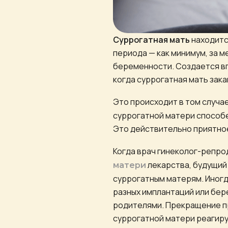
Суррогатная мать
находитс
периода — как минимум, за 
беременности. Создается вп
когда суррогатная мать зак
Это происходит в том случае
суррогатной матери способ
Это действительно приятное
Когда врач гинеколог-репро
лекарства, будущий
матери
суррогатным матерям. Иногд
разных имплантаций или бер
родителями. Прекращение пр
суррогатной матери реагиру