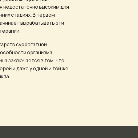
я недостаточно высоким для
них стадиях. В первом
начинает вырабатывать эти
терапии.
карств суррогатной
пособности организма
на заключается в том, что
рей и даже у одной и той же
кла.