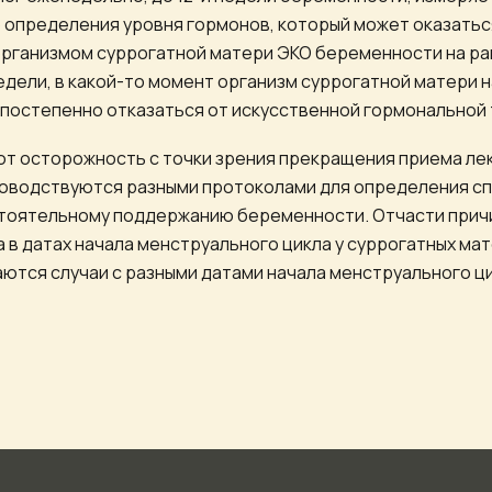
 определения уровня гормонов, который может оказатьс
рганизмом суррогатной матери ЭКО беременности на ран
недели, в какой-то момент организм суррогатной матери 
 постепенно отказаться от искусственной гормональной 
яют осторожность с точки зрения прекращения приема ле
уководствуются разными протоколами для определения с
тоятельному поддержанию беременности. Отчасти причи
в датах начала менструального цикла у суррогатных мате
ются случаи с разными датами начала менструального ци