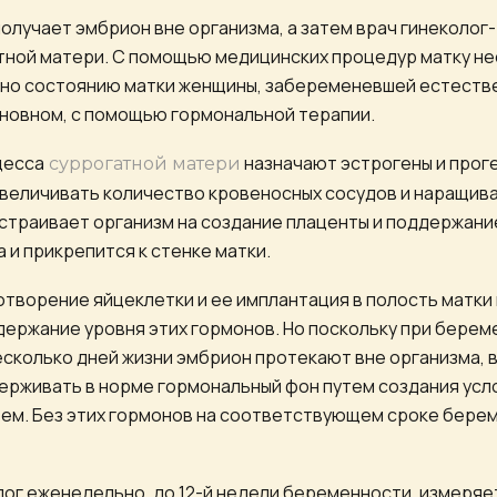
олучает эмбрион вне организма, а затем врач гинеколо
атной матери. С помощью медицинских процедур матку н
чно состоянию матки женщины, забеременевшей естестве
сновном, с помощью гормональной терапии.
цесса
назначают эстрогены и проге
суррогатной матери
величивать количество кровеносных сосудов и наращив
астраивает организм на создание плаценты и поддержани
 и прикрепится к стенке матки.
ворение яйцеклетки и ее имплантация в полость матки
держание уровня этих гормонов. Но поскольку при бере
сколько дней жизни эмбрион протекают вне организма, в
рживать в норме гормональный фон путем создания усл
ем. Без этих гормонов на соответствующем сроке бере
ог еженедельно, до 12-й недели беременности, измеряе