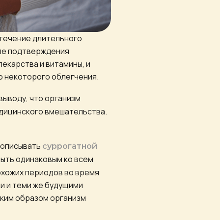
 течение длительного
сле подтверждения
екарства и витамины, и
о некоторого облегчения.
выводу, что организм
дицинского вмешательства.
рописывать
суррогатной
быть одинаковым ко всем
охожих периодов во время
и и теми же будущими
аким образом организм