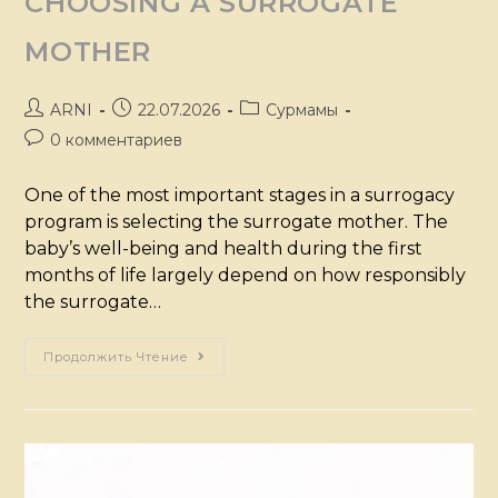
CHOOSING A SURROGATE
MOTHER
ARNI
22.07.2026
Сурмамы
0 комментариев
One of the most important stages in a surrogacy
program is selecting the surrogate mother. The
baby’s well-being and health during the first
months of life largely depend on how responsibly
the surrogate…
Продолжить Чтение