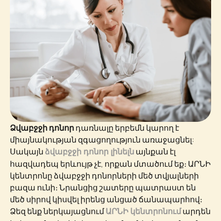
Ձվաբջջի դոնոր
դառնալը երբեմն կարող է
միայնակության զգացողություն առաջացնել:
Սակայն
այնքան էլ
ձվաբջջի դոնոր լինելն
հազվադեպ երևույթ չէ, որքան մտածում եք։ ԱՐՆԻ
կենտրոնը ձվաբջջի դոնորների մեծ տվյալների
բազա ունի։ Նրանցից շատերը պատրաստ են
մեծ սիրով կիսվել իրենց անցած ճանապարհով։
Ձեզ ենք ներկայացնում
արդեն
ԱՐՆԻ կենտրոնում