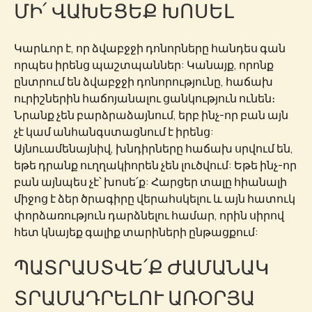
ՄԻ՛ ՎԱԽԵՑԵՔ ԽՈՍԵԼ
Կարևոր է, որ ձվաբջջի դոնորները հանդես գան
որպես իրենց պաշտպաններ: Կանայք, որոնք
ընտրում են ձվաբջջի դոնորությունը, հաճախ
ուրիշներին հաճոյանալու ցանկություն ունեն։
Նրանք չեն բարձրաձայնում, երբ ինչ-որ բան այն
չէ կամ անհանգստացնում է իրենց:
Այնուամենայնիվ, խնդիրները հաճախ սրվում են,
եթե դրանք ուղղակիորեն չեն լուծվում: Եթե ​​ինչ-որ
բան այնպես չէ՝ խոսե՛ք: Հարցեր տալը հիանալի
միջոց է ձեր ծրագիրը վերահսկելու և այն հատուկ
փորձառություն դարձնելու համար, որին սիրով
հետ կնայեք գալիք տարիների ընթացքում:
ՊԱՏՐԱՍՏՎԵ՛Ք ԺԱՄԱՆԱԿ
ՏՐԱՄԱԴՐԵԼՈՒ ԱՌՕՐՅԱ