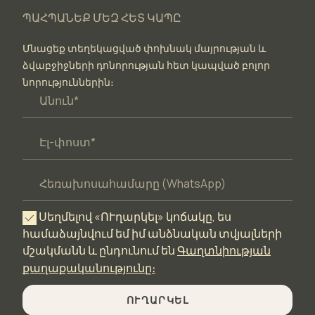
ՊԱՀՊԱՆԵՔ ՄԵԶ ՀԵՏ ԿԱՊԸ
Մնացեք տեղեկացված փոխնակ մայրության և
ձվաբջիջների դոնորության հետ կապված բոլոր
նորություններին։
Սեղմելով «ՈՒղարկել» կոճակը, ես
համաձայնվում եմ իմ անձնական տվյալների
մշակմանն և ընդունում են
Գաղտնիության
քաղաքականությունը։
ՈՒՂԱՐԿԵԼ