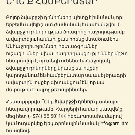
ԵՂԵ՛Ք ՀԱՄԲԵՐԱՏԱՐ
Բոլոր ձվաբջջի դոնորները պետք է իմանան, որ
երբեմն ավելի շատ ժամանակ է պահանջվում
ձվաբջջի դոնորության ծրագիրը հաջողությամբ
ավարտելու համար, քան իրենք մտածում էին:
Անհաջողություններ, հետաձգումներ,
ուշացումներ, սխալ հաղորդակցություններ միշտ
հնարավոր է, որ տեղի ունենան: Հաջողակ
ձվաբջջի դոնորները նրանք են, ովքեր
կարողանում են համբերատար սպասել ծրագրի
ավարտին, ովքեր գիտակցում են, որ սա
մարաթոն է, այլ ոչ թե սպրինտեր:
Հետաքրքրվա՞ծ եք
ձվաբջջի դոնոր
դառնալու
հնարավորութամբ: Հարցերի համար կապվե՛ք
մեզ հետ (+374) 55 501 144 հեռախոսահամարով
կամ ուղարկեք էլեկտրոնային նամակ info@arni.am
հասցեով: