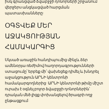
իսկ գրանցված ձվաբջջի դոնորների շրջանում
վերջերս անցկացված հարցման
պատասխանները:
ՕԳՏՎԵՔ ՄԵՐ
ԱՋԱԿՑՈՒԹՅԱՆ
ՀԱՄԱԿԱՐԳԻՑ
Սկսած առաջին հանդիպումից մինչև ձեր
ամենօրյա ռեժիմով հաղորդագրությունների
ստացումը՝ երբեք մի՛ վախեցեք դիմել և խնդրել
աջակցություն ԱՐՆԻ կենտրոնի
համակարգողներից: ԱՐՆԻ կենտրոնի թիմը միշտ
ուրախ է օգնել բոլոր ձվաբջջի դոնորներին՝
դրական մեծ լիցք փոխանցելով ծրագրի ողջ
ընթացքում: