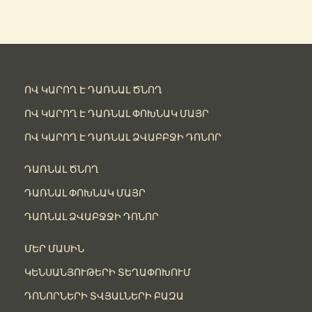
ՈՎ ԿԱՐՈՂ Է ԴԱՌՆԱԼ ԾՆՈՂ
ՈՎ ԿԱՐՈՂ Է ԴԱՌՆԱԼ ՓՈԽՆԱԿ ՄԱՅՐ
ՈՎ ԿԱՐՈՂ Է ԴԱՌՆԱԼ ՁՎԱԲԲՋԻ ԴՈՆՈՐ
ԴԱՌՆԱԼ ԾՆՈՂ
ԴԱՌՆԱԼ ՓՈԽՆԱԿ ՄԱՅՐ
ԴԱՌՆԱԼ ՁՎԱԲՋՋԻ ԴՈՆՈՐ
ՄԵՐ ՄԱՍԻՆ
ԿԵՆՍԱՆՅՈՒԹԵՐԻ ՏԵՂԱՓՈԽՈՒՄ
ԴՈՆՈՐՆԵՐԻ ՏՎՅԱԼՆԵՐԻ ԲԱԶԱ