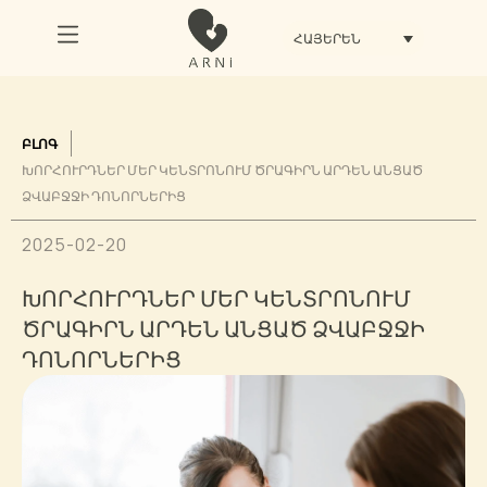
ՀԱՅԵՐԵՆ
ԲԼՈԳ
ԽՈՐՀՈՒՐԴՆԵՐ ՄԵՐ ԿԵՆՏՐՈՆՈՒՄ ԾՐԱԳԻՐՆ ԱՐԴԵՆ ԱՆՑԱԾ
ՁՎԱԲՋՋԻ ԴՈՆՈՐՆԵՐԻՑ
2025-02-20
ԽՈՐՀՈՒՐԴՆԵՐ ՄԵՐ ԿԵՆՏՐՈՆՈՒՄ
ԾՐԱԳԻՐՆ ԱՐԴԵՆ ԱՆՑԱԾ ՁՎԱԲՋՋԻ
ԴՈՆՈՐՆԵՐԻՑ