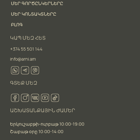
ՄԵՐ ԳՈՐԾԸՆԿԵՐՆԵՐԸ
ՄԵՐ ԿՈՆՏԱԿՏՆԵՐԸ
ԲԼՈԳ
ԿԱՊ ՄԵԶ ՀԵՏ
+374 55 501 144
info@arni.am
ԳՏԵՔ ՄԵԶ
ԱՇԽԱՏԱՆՔԱՅԻՆ ԺԱՄԵՐ
Երկուշաբթի-ուրբաթ 10:00-19:00
Շաբաթ օրը 10:00-14:00