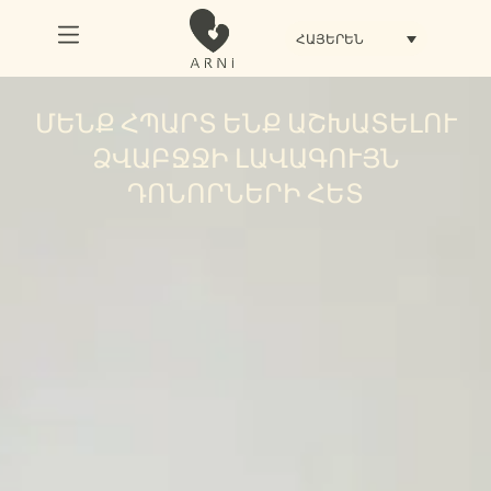
ՀԱՅԵՐԵՆ
ՄԵՆՔ ՀՊԱՐՏ ԵՆՔ ԱՇԽԱՏԵԼՈՒ
ՁՎԱԲՋՋԻ ԼԱՎԱԳՈՒՅՆ
ԴՈՆՈՐՆԵՐԻ ՀԵՏ