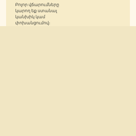
Բոլոր վճարումները
կարող եք ստանալ
կանխիկ կամ
փոխանցումով։
Դուք
հնարավորություն եք
ստանում դիմել
անվճար քննության։
Հետազոտությունը
ներառում է արյան,
մեզի և քսուքի բոլոր
հիմնական
ցուցանիշների
ստուգում, 3D
սոնոգրաֆիա,
գենետիկ
հետազոտություններ,
բարձր որակավորում