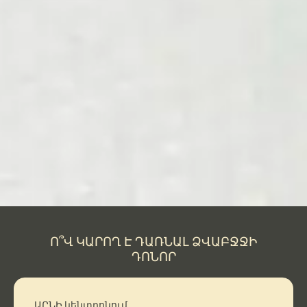
Ո՞Վ ԿԱՐՈՂ Է ԴԱՌՆԱԼ ՁՎԱԲՋՋԻ
ԴՈՆՈՐ
ԱՐՆԻ կենտրոնում