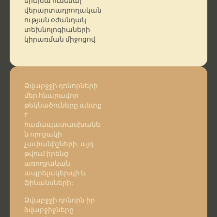
երեխա ունենալ
վերարտադրողական
ության օժանդակ
տեխնոլոգիաների
կիրառման միջոցով
Ձվաբջջի դոնորների
մեր հնարավոր
թեկնածուները պետք
է
համապատասխանե
ն որոշակի
չափանիշների, այդ
թվում իրենց
առողջական,
ապրելակերպի և
ֆինանսների:
Ձվաբջջի դոնորն իր
ձվաբջիջները