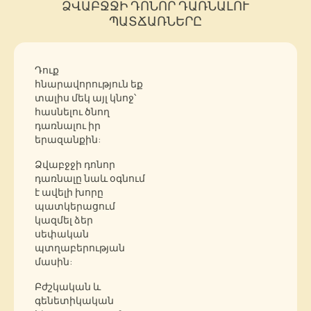
ՁՎԱԲՋՋԻ ԴՈՆՈՐ ԴԱՌՆԱԼՈՒ
ՊԱՏՃԱՌՆԵՐԸ
Դուք
հնարավորություն եք
տալիս մեկ այլ կնոջ՝
հասնելու ծնող
դառնալու իր
երազանքին:
Ձվաբջջի դոնոր
դառնալը նաև օգնում
է ավելի խորը
պատկերացում
կազմել ձեր
սեփական
պտղաբերության
մասին:
Բժշկական և
գենետիկական