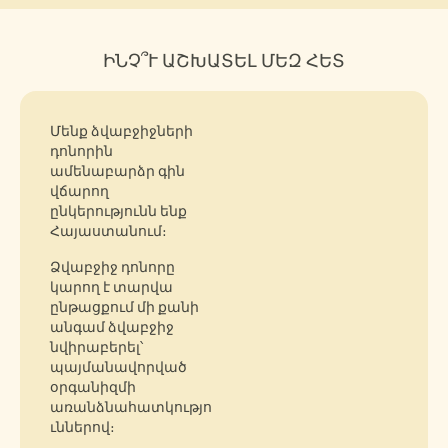
ԻՆՉ՞Ւ ԱՇԽԱՏԵԼ ՄԵԶ ՀԵՏ
Մենք ձվաբջիջների
դոնորին
ամենաբարձր գին
վճարող
ընկերությունն ենք
Հայաստանում։
Ձվաբջիջ դոնորը
կարող է տարվա
ընթացքում մի քանի
անգամ ձվաբջիջ
նվիրաբերել՝
պայմանավորված
օրգանիզմի
առանձնահատկությո
ւններով։