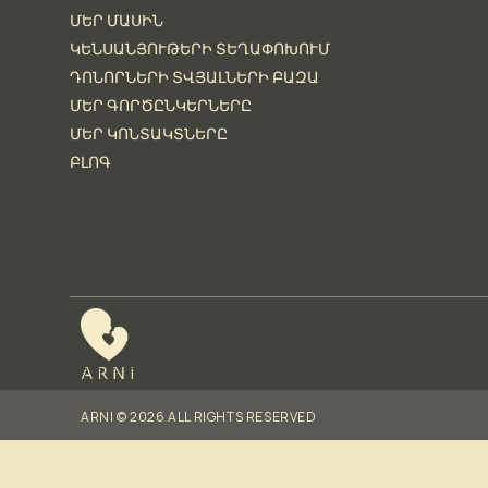
ՄԵՐ ՄԱՍԻՆ
ԿԵՆՍԱՆՅՈՒԹԵՐԻ ՏԵՂԱՓՈԽՈՒՄ
ԴՈՆՈՐՆԵՐԻ ՏՎՅԱԼՆԵՐԻ ԲԱԶԱ
ՄԵՐ ԳՈՐԾԸՆԿԵՐՆԵՐԸ
ՄԵՐ ԿՈՆՏԱԿՏՆԵՐԸ
ԲԼՈԳ
ARNI © 2026 ALL RIGHTS RESERVED