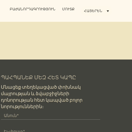
ԲԱԺԱՆՈՐԴԱԳՐՈՒԹՅՈՒՆ
ՄՈՒՏՔ
ՀԱՅԵՐԵՆ
ՊԱՀՊԱՆԵՔ ՄԵԶ ՀԵՏ ԿԱՊԸ
Մնացեք տեղեկացված փոխնակ
մայրության և ձվաբջիջների
դոնորության հետ կապված բոլոր
նորություններին։