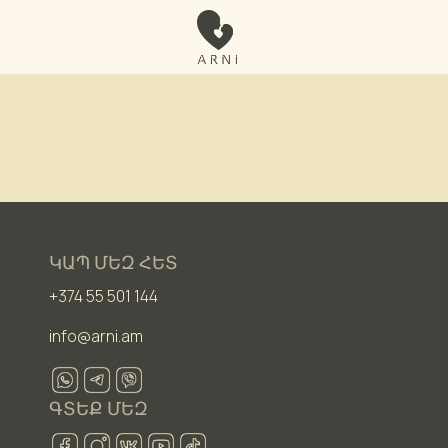
ԿԱՊ ՄԵԶ ՀԵՏ
+374 55 501 144
info@arni.am
ԳՏԵՔ ՄԵԶ