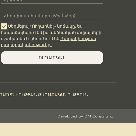
Սեղմելով «ՈՒղարկել» կոճակը, ես
համաձայնվում եմ իմ անձնական տվյալների
մշակմանն և ընդունում են
Գաղտնիության
քաղաքականությունը։
ՈՒՂԱՐԿԵԼ
ԳԱՂՏՆԻՈՒԹՅԱՆ ՔԱՂԱՔԱԿԱՆՈՒԹՅՈՒՆ
Developed by DM Consulting