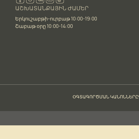
ԱՇԽԱՏԱՆՔԱՅԻՆ ԺԱՄԵՐ
Երկուշաբթի-ուրբաթ 10:00-19:00
Շաբաթ օրը 10:00-14:00
ՕԳՏԱԳՈՐԾՄԱՆ ԿԱՆՈՆՆԵՐԸ