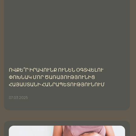
ՈՎՔԵ՞Ր ԻՐԱՎՈՒՆՔ ՈՒՆԵՆ ՕԳՏՎԵԼՈՒ
ՓՈԽՆԱԿ ՄՈՐ ԾԱՌԱՅՈՒԹՅՈՒՆԻՑ
ՀԱՅԱՍՏԱՆԻ ՀԱՆՐԱՊԵՏՈՒԹՅՈՒՆՈՒՄ
07.03.2025