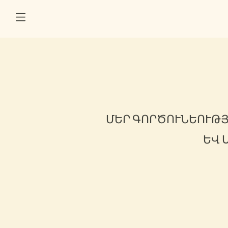
ՄԵՐ ԳՈՐԾՈՒՆԵՈՒԹՅ
ԵՎ 