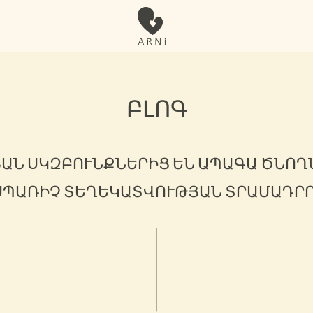
ԲԼՈԳ
ԱՆ ՍԿԶԲՈՒՆՔՆԵՐԻՑ ԵՆ ԱՊԱԳԱ ԾՆՈ
ՍՊԱՌԻՉ ՏԵՂԵԿԱՏՎՈՒԹՅԱՆ ՏՐԱՄԱԴՐ