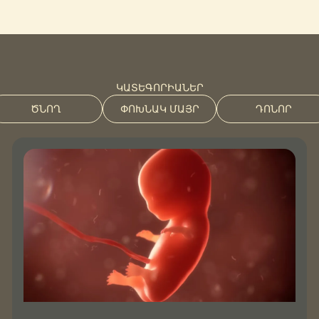
ԿԱՏԵԳՈՐԻԱՆԵՐ
ԾՆՈՂ
ՓՈԽՆԱԿ ՄԱՅՐ
ԴՈՆՈՐ