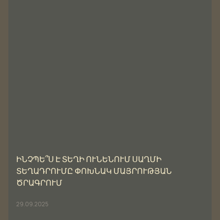
ԻՆՉՊԵ՞Ս Է ՏԵՂԻ ՈՒՆԵՆՈՒՄ ՍԱՂՄԻ
ՏԵՂԱԴՐՈՒՄԸ ՓՈԽՆԱԿ ՄԱՅՐՈՒԹՅԱՆ
ԾՐԱԳՐՈՒՄ
29.09.2025