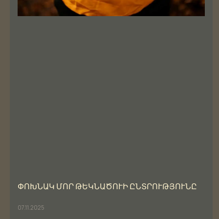
ՓՈԽՆԱԿ ՄՈՐ ԹԵԿՆԱԾՈՒԻ ԸՆՏՐՈՒԹՅՈՒՆԸ
07.11.2025