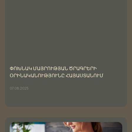
ՓՈԽՆԱԿ ՄԱՅՐՈՒԹՅԱՆ ԾՐԱԳՐԵՐԻ
ՕՐԻՆԱԿԱՆՈՒԹՅՈՒՆԸ ՀԱՅԱՍՏԱՆՈՒՄ
07.08.2025