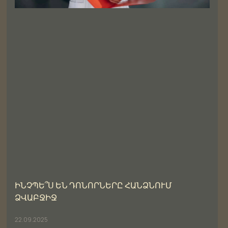
ԻՆՉՊԵ՞Ս ԵՆ ԴՈՆՈՐՆԵՐԸ ՀԱՆՁՆՈՒՄ
ՁՎԱԲՋԻՋ
22.09.2025