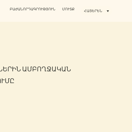
ԲԱԺԱՆՈՐԴԱԳՐՈՒԹՅՈՒՆ
ՄՈՒՏՔ
ՀԱՅԵՐԵՆ
ՂՆԵՐԻՆ ԱՄԲՈՂՋԱԿԱՆ
ՈՒՄԸ