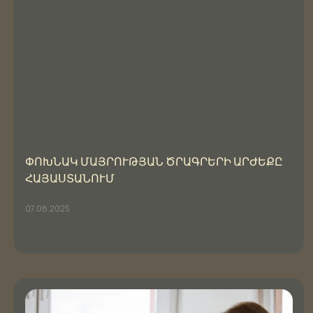
ՓՈԽՆԱԿ ՄԱՅՐՈՒԹՅԱՆ ԾՐԱԳՐԵՐԻ ԱՐԺԵՔԸ
ՀԱՅԱՍՏԱՆՈՒՄ
07.08.2025