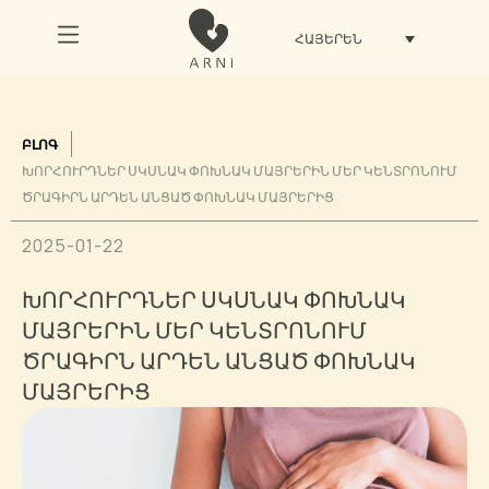
ՀԱՅԵՐԵՆ
ԲԼՈԳ
ԽՈՐՀՈՒՐԴՆԵՐ ՍԿՍՆԱԿ ՓՈԽՆԱԿ ՄԱՅՐԵՐԻՆ ՄԵՐ ԿԵՆՏՐՈՆՈՒՄ
ԾՐԱԳԻՐՆ ԱՐԴԵՆ ԱՆՑԱԾ ՓՈԽՆԱԿ ՄԱՅՐԵՐԻՑ
2025-01-22
ԽՈՐՀՈՒՐԴՆԵՐ ՍԿՍՆԱԿ ՓՈԽՆԱԿ
ՄԱՅՐԵՐԻՆ ՄԵՐ ԿԵՆՏՐՈՆՈՒՄ
ԾՐԱԳԻՐՆ ԱՐԴԵՆ ԱՆՑԱԾ ՓՈԽՆԱԿ
ՄԱՅՐԵՐԻՑ