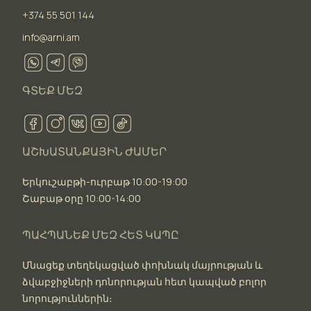
+374 55 501 144
info@arni.am
ԳՏԵՔ ՄԵԶ
ԱՇԽԱՏԱՆՔԱՅԻՆ ԺԱՄԵՐ
Երկուշաբթի-ուրբաթ 10:00-19:00
Շաբաթ օրը 10:00-14:00
ՊԱՀՊԱՆԵՔ ՄԵԶ ՀԵՏ ԿԱՊԸ
Մնացեք տեղեկացված փոխնակ մայրության և
ձվաբջիջների դոնորության հետ կապված բոլոր
նորություններին։