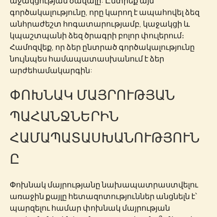
աջակցության ծավալը: Ընտրեք այն
գործակալությունը, որը կարող է ապահովել ձեզ
անհրաժեշտ հոգատարությամբ, կաջակցի և
կպաշտպանի ձեզ ծրագրի բոլոր փուլերում։
Համոզվեք, որ ձեր ընտրած գործակալությունը
նույնպես համապատասխանում է ձեր
արժեհամակարգին:
ՓՈԽՆԱԿ ՄԱՅՐՈՒԹՅԱՆ
ՊԱՀԱՆՋՆԵՐԻՆ
ՀԱՄԱՊԱՏԱՍԽԱՆՈՒԹՅՈՒՆ
Ը
Փոխնակ մայրությանը նախապատրաստվելու
առաջին քայլը հետազոտություններ անցնելն է՝
պարզելու համար փոխնակ մայրության