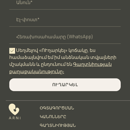
Սեղմելով «ՈՒղարկել» կոճակը, ես
համաձայնվում եմ իմ անձնական տվյալների
մշակմանն և ընդունում են
Գաղտնիության
քաղաքականությունը։
ՈՒՂԱՐԿԵԼ
ՕԳՏԱԳՈՐԾՄԱՆ
ԿԱՆՈՆՆԵՐԸ
ԳԱՂՏՆԻՈՒԹՅԱՆ