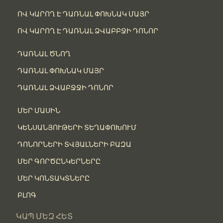
ՈՎ ԿԱՐՈՂ Է ԴԱՌՆԱԼ ՓՈԽՆԱԿ ՄԱՅՐ
ՈՎ ԿԱՐՈՂ Է ԴԱՌՆԱԼ ՁՎԱԲԲՋԻ ԴՈՆՈՐ
ԴԱՌՆԱԼ ԾՆՈՂ
ԴԱՌՆԱԼ ՓՈԽՆԱԿ ՄԱՅՐ
ԴԱՌՆԱԼ ՁՎԱԲՋՋԻ ԴՈՆՈՐ
ՄԵՐ ՄԱՍԻՆ
ԿԵՆՍԱՆՅՈՒԹԵՐԻ ՏԵՂԱՓՈԽՈՒՄ
ԴՈՆՈՐՆԵՐԻ ՏՎՅԱԼՆԵՐԻ ԲԱԶԱ
ՄԵՐ ԳՈՐԾԸՆԿԵՐՆԵՐԸ
ՄԵՐ ԿՈՆՏԱԿՏՆԵՐԸ
ԲԼՈԳ
ԿԱՊ ՄԵԶ ՀԵՏ