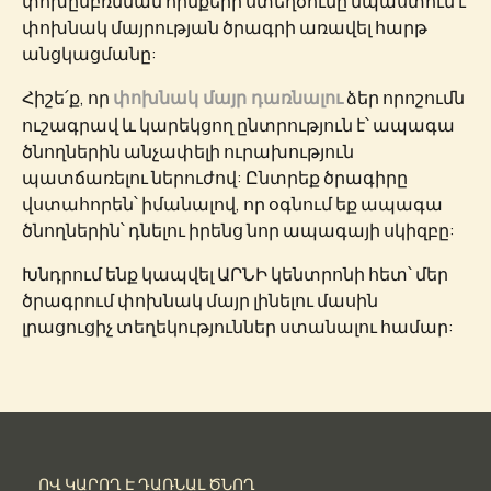
փոխըմբռնման հիմքերի ստեղծումը նպաստում է
փոխնակ մայրության ծրագրի առավել հարթ
անցկացմանը:
Հիշե՛ք, որ
ձեր որոշումն
փոխնակ մայր դառնալու
ուշագրավ և կարեկցող ընտրություն է՝ ապագա
ծնողներին անչափելի ուրախություն
պատճառելու ներուժով: Ընտրեք ծրագիրը
վստահորեն՝ իմանալով, որ օգնում եք ապագա
ծնողներին՝ դնելու իրենց նոր ապագայի սկիզբը:
Խնդրում ենք կապվել ԱՐՆԻ կենտրոնի հետ՝ մեր
ծրագրում փոխնակ մայր լինելու մասին
լրացուցիչ տեղեկություններ ստանալու համար:
ՈՎ ԿԱՐՈՂ Է ԴԱՌՆԱԼ ԾՆՈՂ