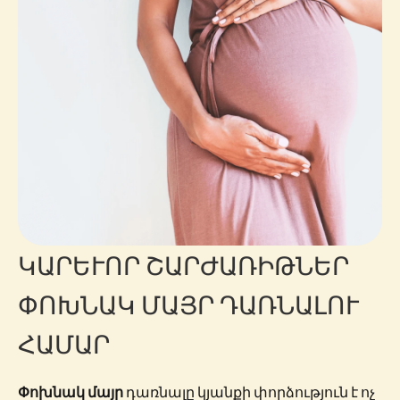
ԿԱՐԵՒՈՐ ՇԱՐԺԱՌԻԹՆԵՐ Փ
ՈԽՆԱԿ ՄԱՅՐ ԴԱՌՆԱԼՈՒ Հ
ԱՄԱՐ
Փոխնակ մայր
դառնալը կյանքի փորձություն է ոչ