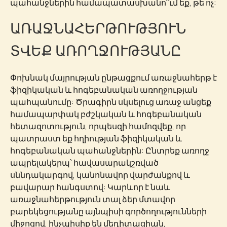
պահանջներին համապատասխանո՞ւմ եք, թե ոչ:
ԱՌԱՋՆԱՀԵՐԹՈՒԹՅՈՒՆ
ՏՎԵՔ ԱՌՈՂՋՈՒԹՅԱՆԸ
Փոխնակ մայրության ընթացքում առաջնահերթ է
ֆիզիկական և հոգեբանական առողջության
պահպանումը: Ծրագիրն սկսելուց առաջ անցեք
համապարփակ բժշկական և հոգեբանական
հետազոտություն, որպեսզի համոզվեք, որ
պատրաստ եք հղիության ֆիզիկական և
հոգեբանական պահանջներին: Ընտրեք առողջ
ապրելակերպ՝ հավասարակշռված
սննդակարգով, կանոնավոր վարժանքով և
բավարար հանգստով: Կարևոր է նաև
առաջնահերթություն տալ ձեր մտավոր
բարեկեցությանը այնպիսի գործողությունների
միջոցով, ինչպիսիք են մեդիտացիան,