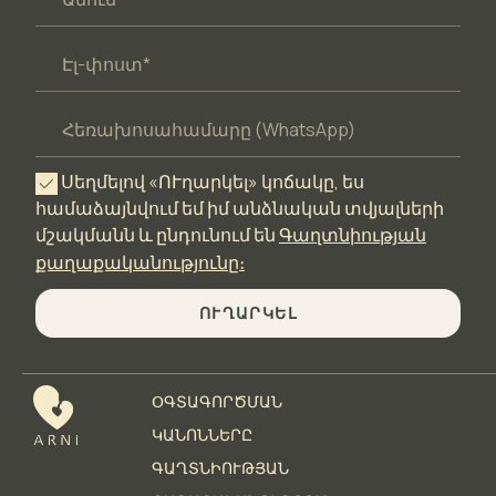
Սեղմելով «ՈՒղարկել» կոճակը, ես
համաձայնվում եմ իմ անձնական տվյալների
մշակմանն և ընդունում են
Գաղտնիության
քաղաքականությունը։
ՈՒՂԱՐԿԵԼ
ՕԳՏԱԳՈՐԾՄԱՆ
ԿԱՆՈՆՆԵՐԸ
ԳԱՂՏՆԻՈՒԹՅԱՆ