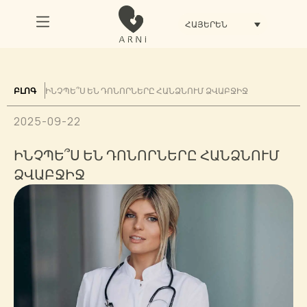
ՀԱՅԵՐԵՆ
ԻՆՉՊԵ՞Ս ԵՆ ԴՈՆՈՐՆԵՐԸ ՀԱՆՁՆՈՒՄ ՁՎԱԲՋԻՋ
ԲԼՈԳ
2025-09-22
ԻՆՉՊԵ՞Ս ԵՆ ԴՈՆՈՐՆԵՐԸ ՀԱՆՁՆՈՒՄ
ՁՎԱԲՋԻՋ