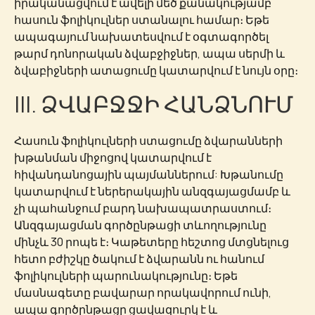
իրականացվում է ավելի մեծ քանակությամբ
հասուն ֆոլիկուլներ ստանալու համար։ Եթե
ապագայում նախատեսվում է օգտագործել
թարմ դոնորական ձվաբջիջներ, ապա սերմի և
ձվաբիջների ատացումը կատարվում է նույն օրը։
III. ՁՎԱԲՋՋԻ ՀԱՆՁՆՈՒՄ
Հասուն ֆոլիկուլների ստացումը ձվարանների
խթանման միջոցով կատարվում է
հիվանդանոցային պայմաններում: Խթանումը
կատարվում է ներերակային անզգայացմամբ և
չի պահանջում բարդ նախապատրաստում։
Անզգայացման գործընթացի տևողությունը
մինչև 30 րոպե է։ Կաթետերը հեշտոց մտցնելուց
հետո բժիշկը ծակում է ձվարանն ու հանում
ֆոլիկուլների պարունակությունը։ Եթե
մասնագետը բավարար որակավորում ունի,
ապա գործընթացը ցավազուրկ է և