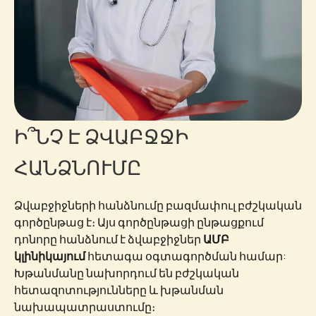
Ի՞ՆՉ Է ՁՎԱԲՋՋԻ
ՀԱՆՁՆՈՒՄԸ
Ձվաբջիջների հանձնումը բազմափուլ բժշկական
գործընթաց է։ Այս գործընթացի ընթացքում
դոնորը հանձնում է ձվաբջիջներ
ԱՄԲ
կլինիկայում
հետագա օգտագործման համար:
Խթանմանը նախորդում են բժշկական
հետազոտությունները և խթանման
նախապատրաստումը։