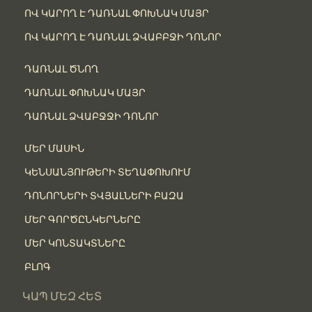
ՈՎ ԿԱՐՈՂ Է ԴԱՌՆԱԼ ՓՈԽՆԱԿ ՄԱՅՐ
ՈՎ ԿԱՐՈՂ Է ԴԱՌՆԱԼ ՁՎԱԲԲՋԻ ԴՈՆՈՐ
ԴԱՌՆԱԼ ԾՆՈՂ
ԴԱՌՆԱԼ ՓՈԽՆԱԿ ՄԱՅՐ
ԴԱՌՆԱԼ ՁՎԱԲՋՋԻ ԴՈՆՈՐ
ՄԵՐ ՄԱՍԻՆ
ԿԵՆՍԱՆՅՈՒԹԵՐԻ ՏԵՂԱՓՈԽՈՒՄ
ԴՈՆՈՐՆԵՐԻ ՏՎՅԱԼՆԵՐԻ ԲԱԶԱ
ՄԵՐ ԳՈՐԾԸՆԿԵՐՆԵՐԸ
ՄԵՐ ԿՈՆՏԱԿՏՆԵՐԸ
ԲԼՈԳ
ԿԱՊ ՄԵԶ ՀԵՏ