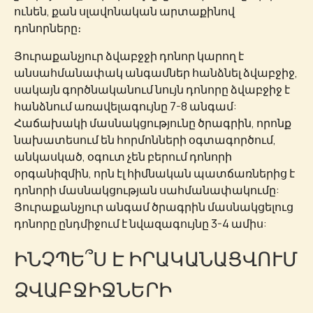
ունեն, քան սլավոնական արտաքինով
դոնորները։
Յուրաքանչյուր ձվաբջջի դոնոր կարող է
անսահմանափակ անգամներ հանձնել ձվաբջիջ,
սակայն գործնականում նույն դոնորը ձվաբջիջ է
հանձնում առավելագույնը 7-8 անգամ:
Հաճախակի մասնակցությունը ծրագրին, որոնք
նախատեսում են հորմոնների օգտագործում,
անկասկած, օգուտ չեն բերում դոնորի
օրգանիզմին, որն էլ հիմնական պատճառներից է
դոնորի մասնակցության սահմանափակումը:
Յուրաքանչյուր անգամ ծրագրին մասնակցելուց
դոնորը ընդմիջում է նվազագույնը 3-4 ամիս:
ԻՆՉՊԵ՞Ս Է ԻՐԱԿԱՆԱՑՎՈՒՄ
ՁՎԱԲՋԻՋՆԵՐԻ