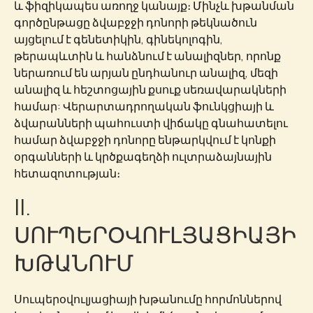
և ֆիզիկապես առողջ կանայք։ Մինչև խթանման
գործընթացը ձվաբջջի դոնորի թեկնածուն
այցելում է գենետիկին, գինեկոլոգին,
թերապևտին և հանձնում է անալիզներ, որոնք
ներառում են արյան ընդհանուր անալիզ, մեզի
անալիզ և հեշտոցային քսուք սեռավարակների
համար: Վերարտադրողական ֆունկցիայի և
ձվարանների պահուստի վիճակը գնահատելու
համար ձվաբջջի դոնորը ենթարկվում է կոնքի
օրգանների և կրծքագեղձի ուլտրաձայնային
հետազոտության։
II.
ՍՈՒՊԵՐՕՎՈՒԼՅԱՑԻԱՅԻ
ԽԹԱՆՈՒՄ
Սուպերօվուլյացիայի խթանումը հորմոններով