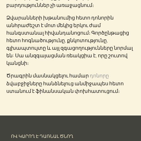
բարդություններ չի առաջացնում։
Ձվարանների խթանումից հետո դոնորին
անհրաժեշտ է մոտ մեկից երկու ժամ
հանգստանալ հիվանդանոցում։ Գործընթացից
հետո հոգնածությունը, քնկոտությունը,
գլխապտույտը և այլ զգացողությունները նորմալ
են: Սա անզգայացման ռեակցիա է, որը շուտով
կանցնի։
Ծրագրին մասնակցելու համար
դոնորը
ձվաբջիջները հանձնելուց անմիջապես հետո
ստանում է ֆինանսական փոխհատուցում։
ՈՎ ԿԱՐՈՂ Է ԴԱՌՆԱԼ ԾՆՈՂ