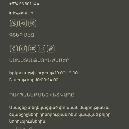
+374 55 501 144
info@arni.am
ԳՏԵՔ ՄԵԶ
ԱՇԽԱՏԱՆՔԱՅԻՆ ԺԱՄԵՐ
Երկուշաբթի-ուրբաթ 10:00-19:00
Շաբաթ օրը 10:00-14:00
ՊԱՀՊԱՆԵՔ ՄԵԶ ՀԵՏ ԿԱՊԸ
Մնացեք տեղեկացված փոխնակ մայրության և
ձվաբջիջների դոնորության հետ կապված բոլոր
նորություններին։