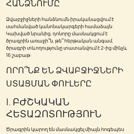
ՀԱՆՁՆՈՒՄԸ
Ձվաբջիջների հանձնումն իրականացվում է
սահմանված կանոնակարգերի համաձայն:
Կախված նրանից, դոնորը մասնակցում է
ծրագրին առաջի՞ն, թե՞ հերթական անգամ,
ծրագրի տևողությունը տատանվում է 2-ից մինչև
16 շաբաթ:
ՈՐՈ՞ՆՔ ԵՆ ՁՎԱԲՋԻՋՆԵՐԻ
ՍՏԱՑՄԱՆ ՓՈՒԼԵՐԸ
I. ԲԺՇԿԱԿԱՆ
ՀԵՏԱԶՈՏՈՒԹՅՈՒՆ
Ծրագրին կարող են մասնակցել միայն հոգեպես