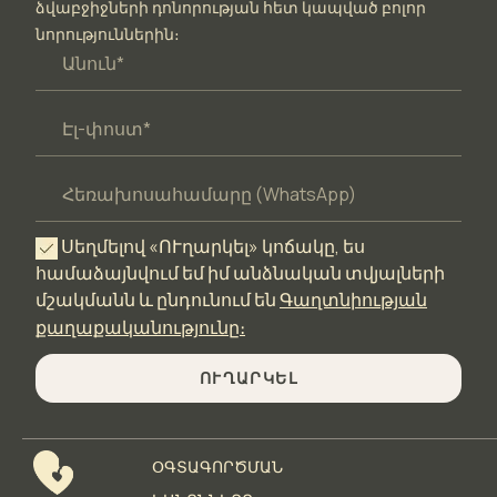
ձվաբջիջների դոնորության հետ կապված բոլոր
նորություններին։
Սեղմելով «ՈՒղարկել» կոճակը, ես
համաձայնվում եմ իմ անձնական տվյալների
մշակմանն և ընդունում են
Գաղտնիության
քաղաքականությունը։
ՈՒՂԱՐԿԵԼ
ՕԳՏԱԳՈՐԾՄԱՆ