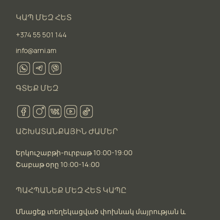
ԿԱՊ ՄԵԶ ՀԵՏ
+374 55 501 144
info@arni.am
ԳՏԵՔ ՄԵԶ
ԱՇԽԱՏԱՆՔԱՅԻՆ ԺԱՄԵՐ
Երկուշաբթի-ուրբաթ 10:00-19:00
Շաբաթ օրը 10:00-14:00
ՊԱՀՊԱՆԵՔ ՄԵԶ ՀԵՏ ԿԱՊԸ
Մնացեք տեղեկացված փոխնակ մայրության և