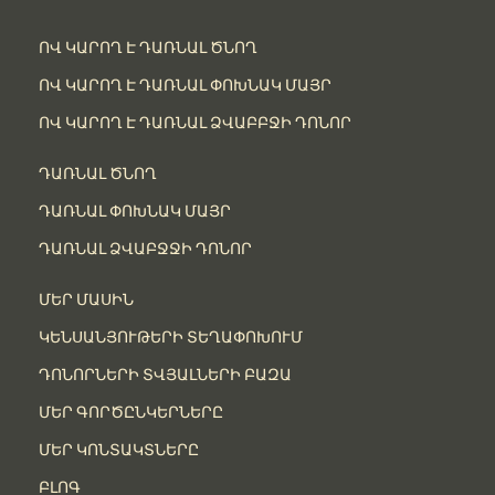
ՈՎ ԿԱՐՈՂ Է ԴԱՌՆԱԼ ԾՆՈՂ
ՈՎ ԿԱՐՈՂ Է ԴԱՌՆԱԼ ՓՈԽՆԱԿ ՄԱՅՐ
ՈՎ ԿԱՐՈՂ Է ԴԱՌՆԱԼ ՁՎԱԲԲՋԻ ԴՈՆՈՐ
ԴԱՌՆԱԼ ԾՆՈՂ
ԴԱՌՆԱԼ ՓՈԽՆԱԿ ՄԱՅՐ
ԴԱՌՆԱԼ ՁՎԱԲՋՋԻ ԴՈՆՈՐ
ՄԵՐ ՄԱՍԻՆ
ԿԵՆՍԱՆՅՈՒԹԵՐԻ ՏԵՂԱՓՈԽՈՒՄ
ԴՈՆՈՐՆԵՐԻ ՏՎՅԱԼՆԵՐԻ ԲԱԶԱ
ՄԵՐ ԳՈՐԾԸՆԿԵՐՆԵՐԸ
ՄԵՐ ԿՈՆՏԱԿՏՆԵՐԸ
ԲԼՈԳ