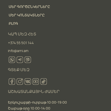
ՄԵՐ ԳՈՐԾԸՆԿԵՐՆԵՐԸ
ՄԵՐ ԿՈՆՏԱԿՏՆԵՐԸ
ԲԼՈԳ
ԿԱՊ ՄԵԶ ՀԵՏ
+374 55 501 144
info@arni.am
ԳՏԵՔ ՄԵԶ
ԱՇԽԱՏԱՆՔԱՅԻՆ ԺԱՄԵՐ
Երկուշաբթի-ուրբաթ 10:00-19:00
Շաբաթ օրը 10:00-14:00