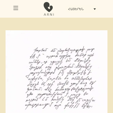
ՀԱՅԵՐԵՆ