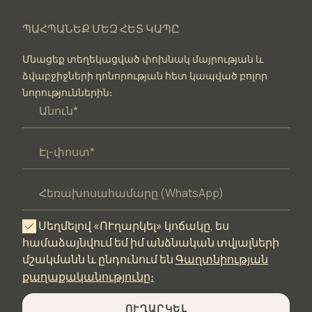
ՊԱՀՊԱՆԵՔ ՄԵԶ ՀԵՏ ԿԱՊԸ
Մնացեք տեղեկացված փոխնակ մայրության և
ձվաբջիջների դոնորության հետ կապված բոլոր
նորություններին։
Սեղմելով «ՈՒղարկել» կոճակը, ես
համաձայնվում եմ իմ անձնական տվյալների
մշակմանն և ընդունում են
Գաղտնիության
քաղաքականությունը։
ՈՒՂԱՐԿԵԼ