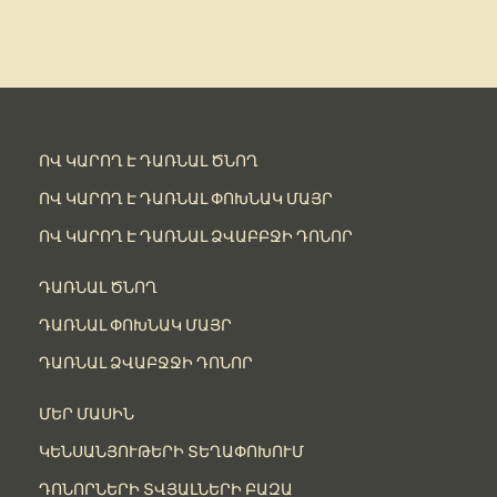
ՈՎ ԿԱՐՈՂ Է ԴԱՌՆԱԼ ԾՆՈՂ
ՈՎ ԿԱՐՈՂ Է ԴԱՌՆԱԼ ՓՈԽՆԱԿ ՄԱՅՐ
ՈՎ ԿԱՐՈՂ Է ԴԱՌՆԱԼ ՁՎԱԲԲՋԻ ԴՈՆՈՐ
ԴԱՌՆԱԼ ԾՆՈՂ
ԴԱՌՆԱԼ ՓՈԽՆԱԿ ՄԱՅՐ
ԴԱՌՆԱԼ ՁՎԱԲՋՋԻ ԴՈՆՈՐ
ՄԵՐ ՄԱՍԻՆ
ԿԵՆՍԱՆՅՈՒԹԵՐԻ ՏԵՂԱՓՈԽՈՒՄ
ԴՈՆՈՐՆԵՐԻ ՏՎՅԱԼՆԵՐԻ ԲԱԶԱ